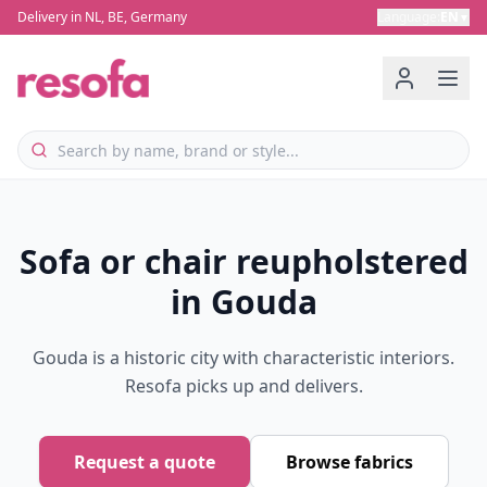
Delivery in NL, BE, Germany
Language
:
EN
▼
Sofa or chair reupholstered
in Gouda
Gouda is a historic city with characteristic interiors.
Resofa picks up and delivers.
Request a quote
Browse fabrics