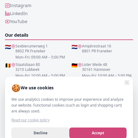
Instagram
LinkedIn
YouTube
Our details
🇳🇱
Sexbierumerweg 1
🇳🇱
Ampèrestraat 16
8802 PK Franeker
8801 PR Franeker
Mon–Fri: 09:00 AM – 5:00 PM
🇧🇪
Staatsbaan 80
🇩🇪
Lister Meile 48
3210 Lubbeek
30161 Hannover
Mon–Fri: 10:00 AM – 5:00 PM
Mon–Fri: 10:00 AM – 5:00 PM
🍪
We use cookies
0517-700521
We use analytics cookies to improve your experience and analyze
info@resofa.nl
our website. Functional cookies (such as login and shopping cart)
are always used.
Read our cookie policy
Decline
Accept
©
2026
– resofa.com |
All rights reserved.