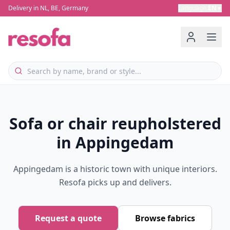
Delivery in NL, BE, Germany
Language
:
EN
▼
Sofa or chair reupholstered
in Appingedam
Appingedam is a historic town with unique interiors.
Resofa picks up and delivers.
Request a quote
Browse fabrics