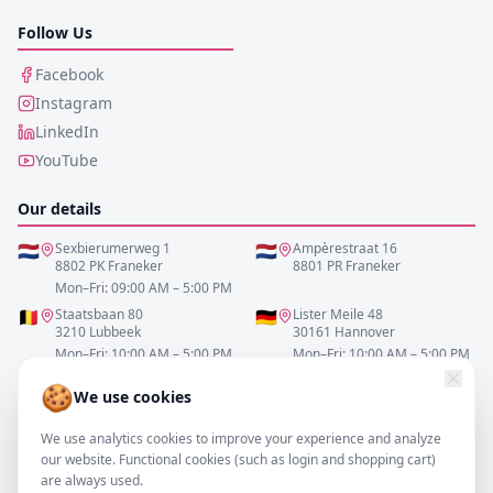
Follow Us
Facebook
Instagram
LinkedIn
YouTube
Our details
🇳🇱
Sexbierumerweg 1
🇳🇱
Ampèrestraat 16
8802 PK Franeker
8801 PR Franeker
Mon–Fri: 09:00 AM – 5:00 PM
🇧🇪
Staatsbaan 80
🇩🇪
Lister Meile 48
3210 Lubbeek
30161 Hannover
Mon–Fri: 10:00 AM – 5:00 PM
Mon–Fri: 10:00 AM – 5:00 PM
🍪
We use cookies
0517-700521
We use analytics cookies to improve your experience and analyze
info@resofa.nl
our website. Functional cookies (such as login and shopping cart)
are always used.