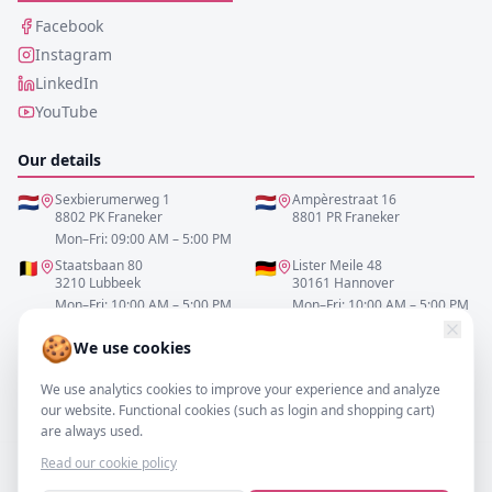
Facebook
Instagram
LinkedIn
YouTube
Our details
🇳🇱
Sexbierumerweg 1
🇳🇱
Ampèrestraat 16
8802 PK Franeker
8801 PR Franeker
Mon–Fri: 09:00 AM – 5:00 PM
🇧🇪
Staatsbaan 80
🇩🇪
Lister Meile 48
3210 Lubbeek
30161 Hannover
Mon–Fri: 10:00 AM – 5:00 PM
Mon–Fri: 10:00 AM – 5:00 PM
🍪
We use cookies
0517-700521
We use analytics cookies to improve your experience and analyze
info@resofa.nl
our website. Functional cookies (such as login and shopping cart)
are always used.
Read our cookie policy