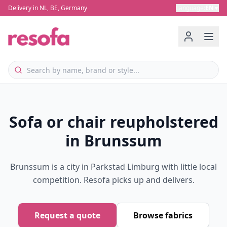
Delivery in NL, BE, Germany
Language
:
EN
▼
Sofa or chair reupholstered
in Brunssum
Brunssum is a city in Parkstad Limburg with little local
competition. Resofa picks up and delivers.
Request a quote
Browse fabrics