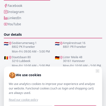
Facebook
Instagram
LinkedIn
YouTube
Our details
🇳🇱
Sexbierumerweg 1
🇳🇱
Ampèrestraat 16
8802 PK Franeker
8801 PR Franeker
Mon–Fri: 09:00 AM – 5:00 PM
🇧🇪
Staatsbaan 80
🇩🇪
Lister Meile 48
3210 Lubbeek
30161 Hannover
Mon–Fri: 10:00 AM – 5:00 PM
Mon–Fri: 10:00 AM – 5:00 PM
🍪
We use cookies
0517-700521
We use analytics cookies to improve your experience and analyze
info@resofa.nl
our website. Functional cookies (such as login and shopping cart)
are always used.
Read our cookie policy