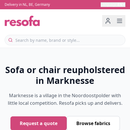
Delivery in NL, BE, Germany
Language
:
EN
▼
Sofa or chair reupholstered
in Marknesse
Marknesse is a village in the Noordoostpolder with
little local competition. Resofa picks up and delivers.
Request a quote
Browse fabrics