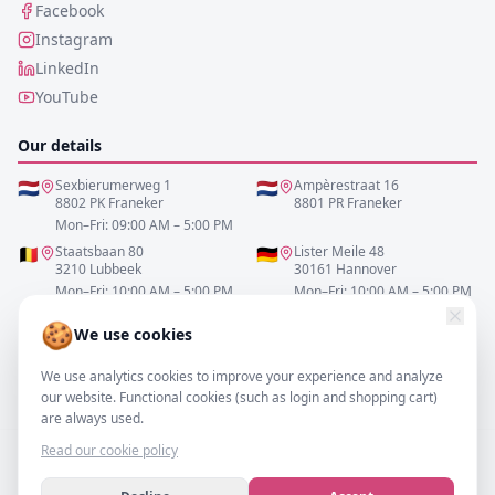
Facebook
Instagram
LinkedIn
YouTube
Our details
🇳🇱
Sexbierumerweg 1
🇳🇱
Ampèrestraat 16
8802 PK Franeker
8801 PR Franeker
Mon–Fri: 09:00 AM – 5:00 PM
🇧🇪
Staatsbaan 80
🇩🇪
Lister Meile 48
3210 Lubbeek
30161 Hannover
Mon–Fri: 10:00 AM – 5:00 PM
Mon–Fri: 10:00 AM – 5:00 PM
🍪
We use cookies
0517-700521
We use analytics cookies to improve your experience and analyze
info@resofa.nl
our website. Functional cookies (such as login and shopping cart)
are always used.
Read our cookie policy