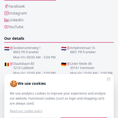
Facebook
Instagram
LinkedIn
YouTube
Our details
🇳🇱
Sexbierumerweg 1
🇳🇱
Ampèrestraat 16
8802 PK Franeker
8801 PR Franeker
Mon–Fri: 09:00 AM – 5:00 PM
🇧🇪
Staatsbaan 80
🇩🇪
Lister Meile 48
3210 Lubbeek
30161 Hannover
Mon–Fri: 10:00 AM – 5:00 PM
Mon–Fri: 10:00 AM – 5:00 PM
🍪
We use cookies
0517-700521
We use analytics cookies to improve your experience and analyze
info@resofa.nl
our website. Functional cookies (such as login and shopping cart)
are always used.
Read our cookie policy