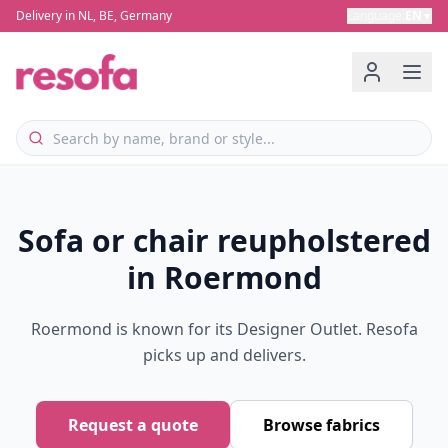
Delivery in NL, BE, Germany
Language
:
EN
▼
Sofa or chair reupholstered
in Roermond
Roermond is known for its Designer Outlet. Resofa
picks up and delivers.
Request a quote
Browse fabrics