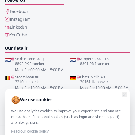
Facebook
Instagram
LinkedIn
YouTube
Our details
🇳🇱
Sexbierumerweg 1
🇳🇱
Ampèrestraat 16
8802 PK Franeker
8801 PR Franeker
Mon–Fri: 09:00 AM – 5:00 PM
🇧🇪
Staatsbaan 80
🇩🇪
Lister Meile 48
3210 Lubbeek
30161 Hannover
Mon–Fri: 10:00 AM – 5:00 PM
Mon–Fri: 10:00 AM – 5:00 PM
🍪
We use cookies
0517-700521
We use analytics cookies to improve your experience and analyze
info@resofa.nl
our website. Functional cookies (such as login and shopping cart)
are always used.
Read our cookie policy