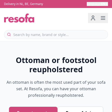
Delivery in NL, BE, Germany
Language
:
EN
▼
Ottoman or footstool
reupholstered
An ottoman is often the most used part of your sofa
set. At Resofa, you can have your ottoman
professionally reupholstered.