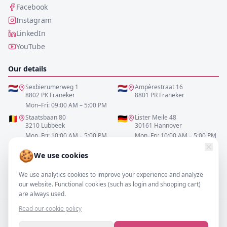
Facebook
Instagram
LinkedIn
YouTube
Our details
🇳🇱
Sexbierumerweg 1
🇳🇱
Ampèrestraat 16
8802 PK Franeker
8801 PR Franeker
Mon–Fri: 09:00 AM – 5:00 PM
🇧🇪
Staatsbaan 80
🇩🇪
Lister Meile 48
3210 Lubbeek
30161 Hannover
Mon–Fri: 10:00 AM – 5:00 PM
Mon–Fri: 10:00 AM – 5:00 PM
🍪
We use cookies
0517-700521
We use analytics cookies to improve your experience and analyze
info@resofa.nl
our website. Functional cookies (such as login and shopping cart)
are always used.
Read our cookie policy