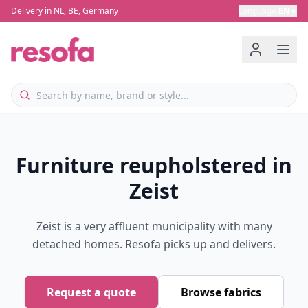
Delivery in NL, BE, Germany
Language
:
EN
▼
Furniture reupholstered in
Zeist
Zeist is a very affluent municipality with many
detached homes. Resofa picks up and delivers.
Request a quote
Browse fabrics