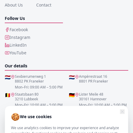
About Us
Contact
Follow Us
Facebook
Instagram
LinkedIn
YouTube
Our details
🇳🇱
Sexbierumerweg 1
🇳🇱
Ampèrestraat 16
8802 PK Franeker
8801 PR Franeker
Mon–Fri: 09:00 AM – 5:00 PM
🇧🇪
Staatsbaan 80
🇩🇪
Lister Meile 48
3210 Lubbeek
30161 Hannover
Mon–Fri: 10:00 AM – 5:00 PM
Mon–Fri: 10:00 AM – 5:00 PM
🍪
We use cookies
0517-700521
We use analytics cookies to improve your experience and analyze
info@resofa.nl