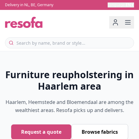
Delivery in NL, BE, Germany
Language
:
EN
▼
Furniture reupholstering in
Haarlem area
Haarlem, Heemstede and Bloemendaal are among the
wealthiest areas. Resofa picks up and delivers.
Request a quote
Browse fabrics