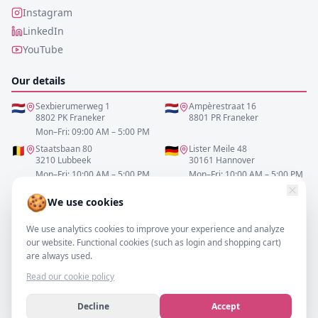
Instagram
LinkedIn
YouTube
Our details
🇳🇱
Sexbierumerweg 1
🇳🇱
Ampèrestraat 16
8802 PK Franeker
8801 PR Franeker
Mon–Fri: 09:00 AM – 5:00 PM
🇧🇪
Staatsbaan 80
🇩🇪
Lister Meile 48
3210 Lubbeek
30161 Hannover
Mon–Fri: 10:00 AM – 5:00 PM
Mon–Fri: 10:00 AM – 5:00 PM
🍪
We use cookies
0517-700521
We use analytics cookies to improve your experience and analyze
info@resofa.nl
our website. Functional cookies (such as login and shopping cart)
are always used.
Read our cookie policy
Decline
Accept
©
2026
– resofa.com |
All rights reserved.