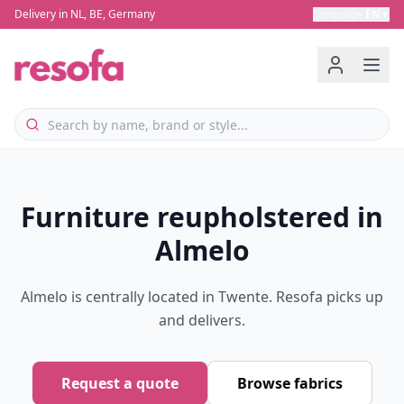
Delivery in NL, BE, Germany
Language
:
EN
▼
Furniture reupholstered in
Almelo
Almelo is centrally located in Twente. Resofa picks up
and delivers.
Request a quote
Browse fabrics