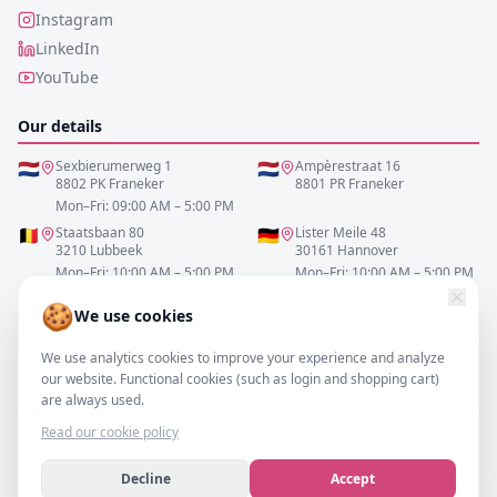
Instagram
LinkedIn
YouTube
Our details
🇳🇱
Sexbierumerweg 1
🇳🇱
Ampèrestraat 16
8802 PK Franeker
8801 PR Franeker
Mon–Fri: 09:00 AM – 5:00 PM
🇧🇪
Staatsbaan 80
🇩🇪
Lister Meile 48
3210 Lubbeek
30161 Hannover
Mon–Fri: 10:00 AM – 5:00 PM
Mon–Fri: 10:00 AM – 5:00 PM
🍪
We use cookies
0517-700521
We use analytics cookies to improve your experience and analyze
info@resofa.nl
our website. Functional cookies (such as login and shopping cart)
are always used.
Read our cookie policy
Decline
Accept
©
2026
– resofa.com |
All rights reserved.