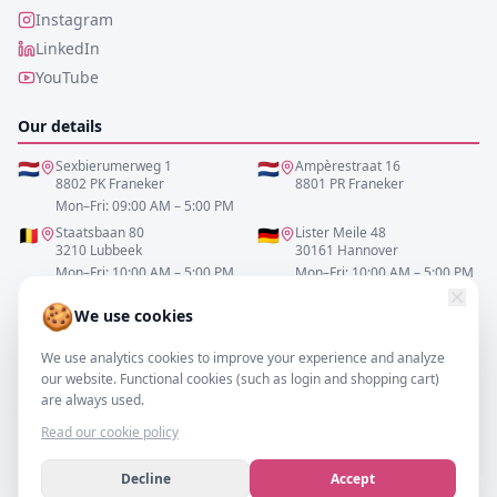
Instagram
LinkedIn
YouTube
Our details
🇳🇱
Sexbierumerweg 1
🇳🇱
Ampèrestraat 16
8802 PK Franeker
8801 PR Franeker
Mon–Fri: 09:00 AM – 5:00 PM
🇧🇪
Staatsbaan 80
🇩🇪
Lister Meile 48
3210 Lubbeek
30161 Hannover
Mon–Fri: 10:00 AM – 5:00 PM
Mon–Fri: 10:00 AM – 5:00 PM
🍪
We use cookies
0517-700521
We use analytics cookies to improve your experience and analyze
info@resofa.nl
our website. Functional cookies (such as login and shopping cart)
are always used.
Read our cookie policy
Decline
Accept
©
2026
– resofa.com |
All rights reserved.