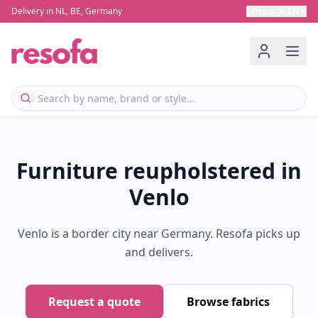
Delivery in NL, BE, Germany
Language
:
EN
▼
Furniture reupholstered in
Venlo
Venlo is a border city near Germany. Resofa picks up
and delivers.
Request a quote
Browse fabrics