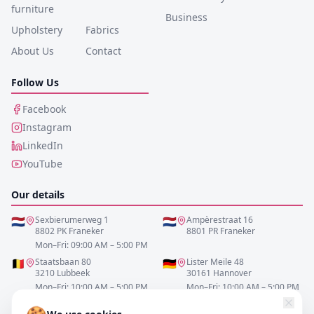
furniture
Business
Upholstery
Fabrics
About Us
Contact
Follow Us
Facebook
Instagram
LinkedIn
YouTube
Our details
🇳🇱
Sexbierumerweg 1
🇳🇱
Ampèrestraat 16
8802 PK Franeker
8801 PR Franeker
Mon–Fri: 09:00 AM – 5:00 PM
🇧🇪
Staatsbaan 80
🇩🇪
Lister Meile 48
3210 Lubbeek
30161 Hannover
Mon–Fri: 10:00 AM – 5:00 PM
Mon–Fri: 10:00 AM – 5:00 PM