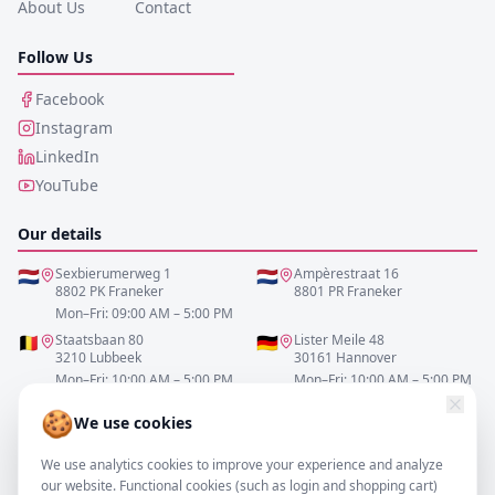
About Us
Contact
Follow Us
Facebook
Instagram
LinkedIn
YouTube
Our details
🇳🇱
Sexbierumerweg 1
🇳🇱
Ampèrestraat 16
8802 PK Franeker
8801 PR Franeker
Mon–Fri: 09:00 AM – 5:00 PM
🇧🇪
Staatsbaan 80
🇩🇪
Lister Meile 48
3210 Lubbeek
30161 Hannover
Mon–Fri: 10:00 AM – 5:00 PM
Mon–Fri: 10:00 AM – 5:00 PM
🍪
We use cookies
0517-700521
We use analytics cookies to improve your experience and analyze
info@resofa.nl
our website. Functional cookies (such as login and shopping cart)