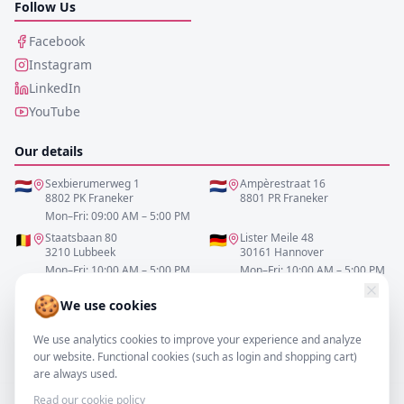
Follow Us
Facebook
Instagram
LinkedIn
YouTube
Our details
🇳🇱
Sexbierumerweg 1
🇳🇱
Ampèrestraat 16
8802 PK Franeker
8801 PR Franeker
Mon–Fri: 09:00 AM – 5:00 PM
🇧🇪
Staatsbaan 80
🇩🇪
Lister Meile 48
3210 Lubbeek
30161 Hannover
Mon–Fri: 10:00 AM – 5:00 PM
Mon–Fri: 10:00 AM – 5:00 PM
🍪
We use cookies
0517-700521
We use analytics cookies to improve your experience and analyze
info@resofa.nl
our website. Functional cookies (such as login and shopping cart)
are always used.
Read our cookie policy