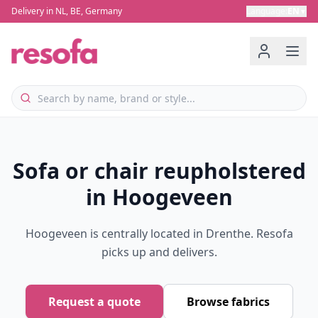
Delivery in NL, BE, Germany
Language
:
EN
▼
Sofa or chair reupholstered
in Hoogeveen
Hoogeveen is centrally located in Drenthe. Resofa
picks up and delivers.
Request a quote
Browse fabrics