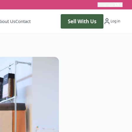
Language
:
EN
▼
Sell With Us
bout Us
Contact
Log in