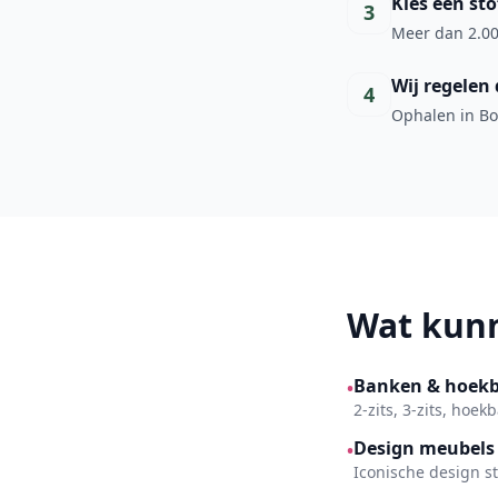
Kies een sto
3
Meer dan 2.00
Wij regelen 
4
Ophalen in Bor
Wat kunn
Banken & hoek
•
2-zits, 3-zits, hoe
Design meubels
•
Iconische design s