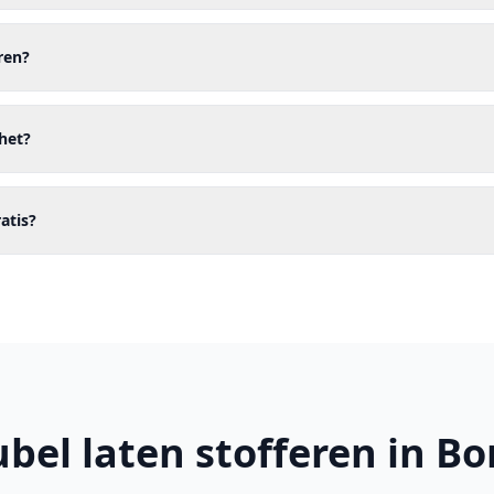
ren?
het?
ratis?
bel laten stofferen in Bo