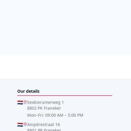
Our details
🇳🇱
Sexbierumerweg 1
8802 PK Franeker
Mon–Fri: 09:00 AM – 5:00 PM
🇳🇱
Ampèrestraat 16
8801 PR Franeker