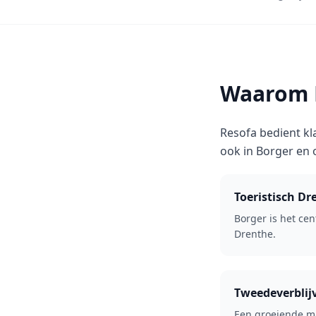
Waarom R
Resofa bedient kl
ook in Borger en
Toeristisch Dr
Borger is het cen
Drenthe.
Tweedeverblij
Een groeiende m