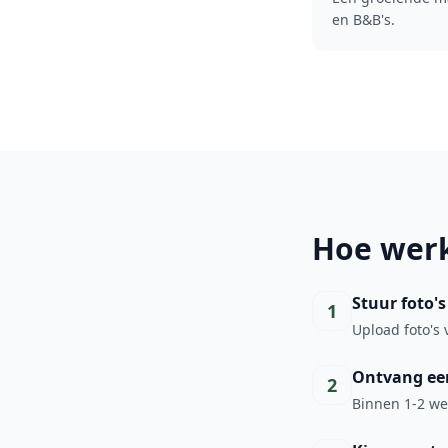
en B&B's.
Hoe werk
Stuur foto's
1
Upload foto's 
Ontvang een
2
Binnen 1-2 wer