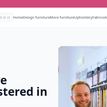
Home
Design furniture
More furniture
Upholstery
Fabrics
A
re
tered in