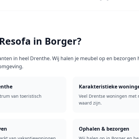
esofa in Borger?
anten in heel Drenthe. Wij halen je meubel op en bezorgen
 omgeving.
enthe
Karakteristieke woning
trum van toeristisch
Veel Drentse woningen met 
waard zijn.
ven
Ophalen & bezorgen
arkt van vakantiewoningen
Wij halen op in Borger en b