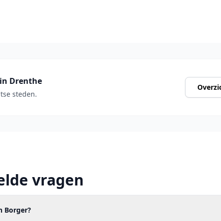
in Drenthe
Overzi
ntse steden.
elde vragen
in Borger?