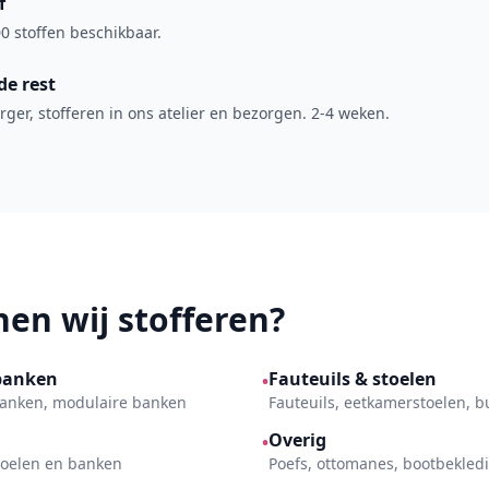
f
0 stoffen beschikbaar.
de rest
ger, stofferen in ons atelier en bezorgen. 2-4 weken.
en wij stofferen?
banken
Fauteuils & stoelen
•
kbanken, modulaire banken
Fauteuils, eetkamerstoelen, 
Overig
•
toelen en banken
Poefs, ottomanes, bootbekled