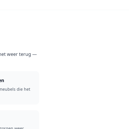
 het weer terug —
en
meubels die het
ezorgen weer