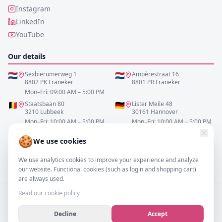
Instagram
LinkedIn
YouTube
Our details
🇳🇱
Sexbierumerweg 1
🇳🇱
Ampèrestraat 16
8802 PK Franeker
8801 PR Franeker
Mon–Fri: 09:00 AM – 5:00 PM
🇧🇪
Staatsbaan 80
🇩🇪
Lister Meile 48
3210 Lubbeek
30161 Hannover
Mon–Fri: 10:00 AM – 5:00 PM
Mon–Fri: 10:00 AM – 5:00 PM
🍪
We use cookies
0517-700521
We use analytics cookies to improve your experience and analyze
info@resofa.nl
our website. Functional cookies (such as login and shopping cart)
are always used.
Read our cookie policy
Decline
Accept
©
2026
– resofa.com |
All rights reserved.