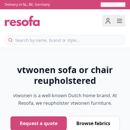
Delivery in NL, BE, Germany
Language
:
EN
▼
vtwonen sofa or chair
reupholstered
vtwonen is a well-known Dutch home brand. At
Resofa, we reupholster vtwonen furniture.
Request a quote
Browse fabrics